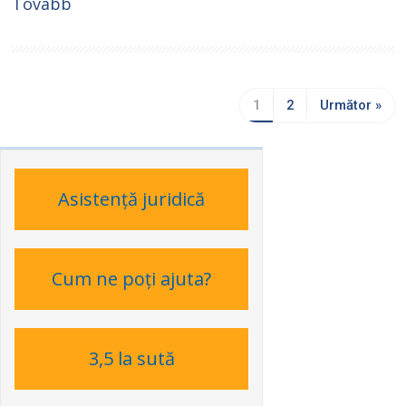
Tovább
1
2
Următor »
Asistență juridică
Cum ne poți ajuta?
3,5 la sută