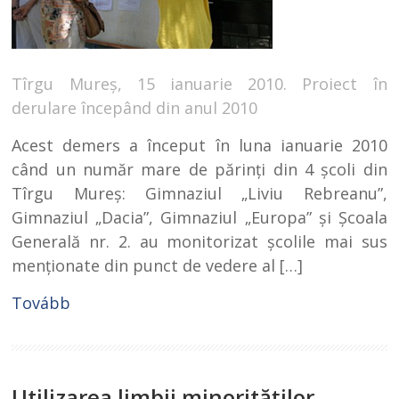
Tîrgu Mureș, 15 ianuarie 2010. Proiect în
derulare începând din anul 2010
Acest demers a început în luna ianuarie 2010
când un număr mare de părinţi din 4 şcoli din
Tîrgu Mureş: Gimnaziul „Liviu Rebreanu”,
Gimnaziul „Dacia”, Gimnaziul „Europa” şi Şcoala
Generală nr. 2. au monitorizat şcolile mai sus
menţionate din punct de vedere al […]
Tovább
Utilizarea limbii minorităţilor