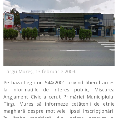
Târgu Mureș, 13 februarie 2009.
Pe baza Legii nr. 544/2001 privind liberul acces
la informaţiile de interes public, Mişcarea
Angjament Civic a cerut Primăriei Municipiului
Tîrgu Mureş să informeze cetăţenii de etnie
maghiară despre motivele lipsei inscripţionării
în limba maghiară din incinta precum şi