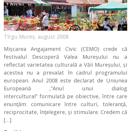
Tîrgu Mureș, august 2008.
Mişcarea Angajament Civic (CEMO) crede că
festivalul Descoperă Valea Mureşului nu a
reflectat varietatea culturală a Văii Mureşului, şi
acestea nu a prevalat în cadrul programului
european. Anul 2008 este declarat de Uniunea
Europeană ,”Anul unui dialog
intercultural” formulată pe obiective, între care
enunţăm: comunicare între culturi, toleranţă,
reciprocitate, înţelegere, şi stimulare. Credem că
[…]