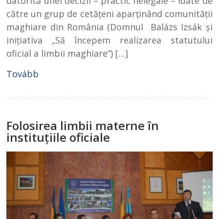
datorită unei decizii – practic nelegale – luate de
către un grup de cetăţeni aparţinând comunităţii
maghiare din România (Domnul Balázs Izsák şi
iniţiativa „Să începem realizarea statutului
oficial a limbii maghiare”) […]
Tovább
Folosirea limbii materne în
instituţiile oficiale