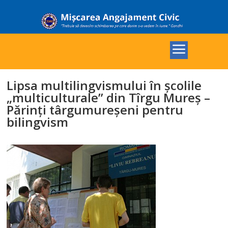
Lipsa multilingvismului în şcolile
„multiculturale” din Tîrgu Mureş –
Părinţi târgumureşeni pentru
bilingvism