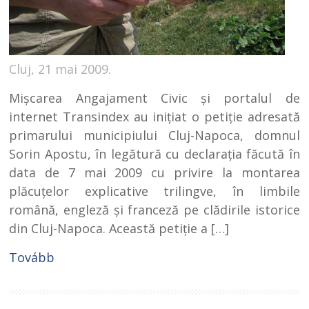
Cluj, 21 mai 2009.
Mişcarea Angajament Civic şi portalul de
internet Transindex au iniţiat o petiţie adresată
primarului municipiului Cluj-Napoca, domnul
Sorin Apostu, în legătură cu declaraţia făcută în
data de 7 mai 2009 cu privire la montarea
plăcuţelor explicative trilingve, în limbile
română, engleză şi franceză pe clădirile istorice
din Cluj-Napoca. Această petiţie a […]
Tovább