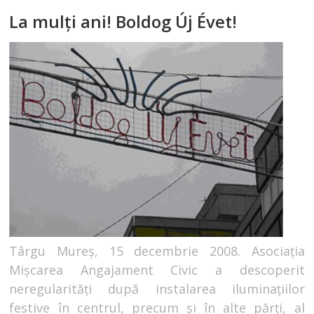
La mulţi ani! Boldog Új Évet!
Târgu Mureș, 15 decembrie 2008. Asociaţia
Mişcarea Angajament Civic a descoperit
neregularităţi după instalarea iluminaţiilor
festive în centrul, precum şi în alte părţi, al