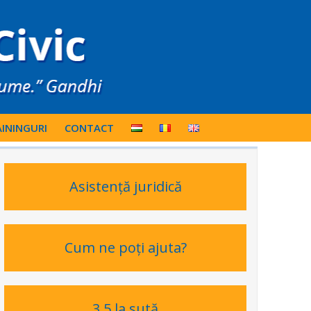
ININGURI
CONTACT
Asistență juridică
Cum ne poți ajuta?
3,5 la sută