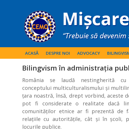
ACASĂ
DESPRE NOI
ADVOCACY
BILINGVIS
Bilingvism în administrația pub
România se laudă nestingherită cu 
conceptului multiculturalismului şi multili
ţara noastră, însă, drept vorbind, aceste
pot fi considerate o realitate dacă l
comunităţilor etnice ar fi prezentă de f
relaţiile cu autorităţile, cât şi în şcoli, 
locurile publice.