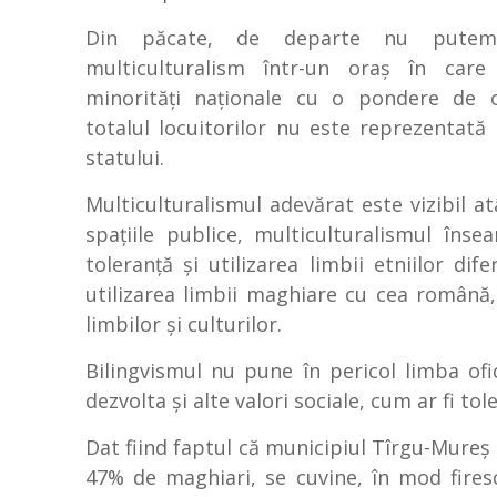
Din păcate, de departe nu pute
multiculturalism într-un oraş în care
minorităţi naţionale cu o pondere de 
totalul locuitorilor nu este reprezentată la
statului.
Multiculturalismul adevărat este vizibil atât
spaţiile publice, multiculturalismul înse
toleranţă şi utilizarea limbii etniilor di
utilizarea limbii maghiare cu cea română, 
limbilor şi culturilor.
Bilingvismul nu pune în pericol limba ofic
dezvolta şi alte valori sociale, cum ar fi tol
Dat fiind faptul că municipiul Tîrgu-Mureş 
47% de maghiari, se cuvine, în mod firesc, 