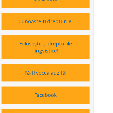
Cunoaşte-ţi drepturile!
Foloseşte-ţi drepturile
lingvistice!
Fă-ti vocea auzită!
Facebook