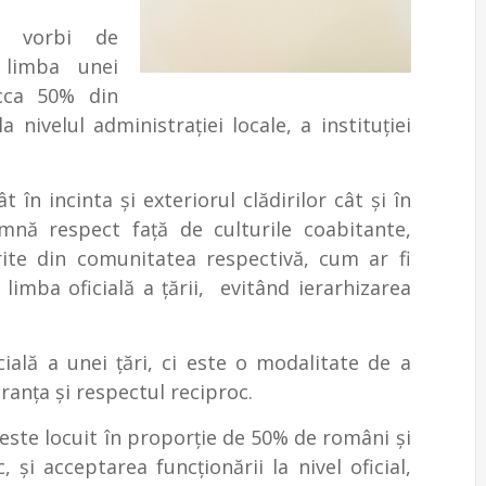
m vorbi de
 limba unei
cca 50% din
 nivelul administraţiei locale, a instituţiei
 în incinta şi exteriorul clădirilor cât şi în
amnă respect faţă de culturile coabitante,
ferite din comunitatea respectivă, cum ar fi
limba oficială a ţării, evitând ierarhizarea
ială a unei ţări, ci este o modalitate de a
eranţa și respectul reciproc.
este locuit în proporţie de 50% de români şi
şi acceptarea funcţionării la nivel oficial,