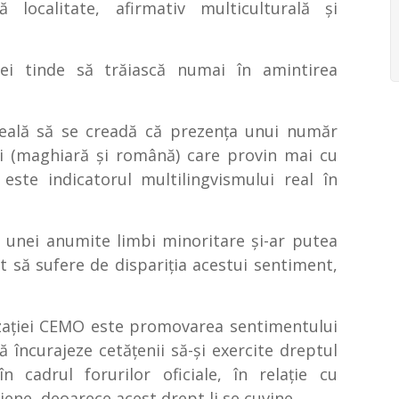
 localitate, afirmativ multiculturală şi
niei tinde să trăiască numai în amintirea
eşeală să se creadă că prezenţa unui număr
bi (maghiară şi română) care provin mai cu
ste indicatorul multilingvismului real în
l unei anumite limbi minoritare şi-ar putea
it să sufere de dispariţia acestui sentiment,
zaţiei CEMO este promovarea sentimentului
 încurajeze cetăţenii să-şi exercite dreptul
cadrul forurilor oficiale, în relaţie cu
idiene, deoarece acest drept li se cuvine.