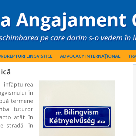
M/DREPTURI LINGVISTICE
ADVOCACY INTERNAȚIONAL
TRA
lică
înfăptuirea
ngvismului în
 două termene
imba tuturor
acto atât în
pe stradă, în