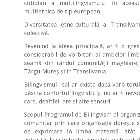
cotidian a multilingvismului în această
multietnică de tip european.
Diversitatea etno-culturală a Transilva
colectivă.
Revenind la ideea principală, ar fi o gr
considerabil de vorbitori ai ambelor lim
seamă din rândul comunităţii maghiare, e
Târgu-Mureş şi în Transilvania.
Bilingvismul real ar exista dacă vorbitoru
păstra confortul lingvistic şi nu ar fi nevo
care, dealtfel, are şi alte sensuri.
Scopul Programul de Bilingvism al organi
comunitar prin care organizaţia doreşte să
de exprimare în limba maternă, atât în 
autorităţile şi în toate aspectele vieţii cot