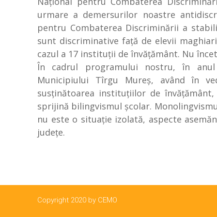
Naţional pentru Combaterea Discriminării,
urmare a demersurilor noastre antidiscri
pentru Combaterea Discriminării a stabili
sunt discriminative faţă de elevii maghiari
cazul a 17 instituţii de învăţământ. Nu înce
În cadrul programului nostru, în anul
Municipiului Tîrgu Mureş, având în ved
susţinătoarea instituţiilor de învăţământ
sprijină bilingvismul şcolar. Monolingvism
nu este o situaţie izolată, aspecte asemănăt
judeţe.
Copyright 2020 by CEMO