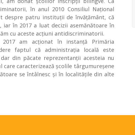
 am donat şcolilor inscripţii bilingve. Ca
minatorii, în anul 2010 Consiliul Naţional
t despre patru instituţii de învăţământ, că
, iar în 2017 a luat decizii asemănătoare în
tăm cu aceste acţiuni antidiscriminatorii.
 2017 am acţionat în instanţă Primăria
ere faptul că administraţia locală este
, dar din păcate reprezentanţii acesteia nu
ul care caracterizează şcolile târgumureşene
oare se întâlnesc şi în localităţile din alte