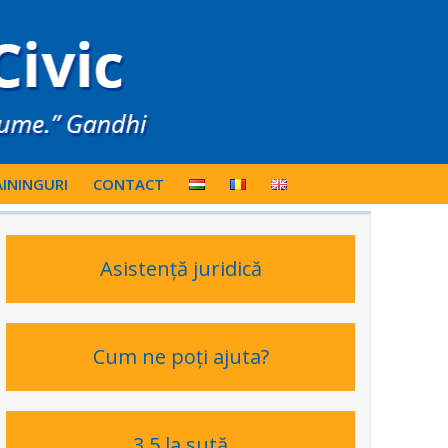
ININGURI
CONTACT
Asistență juridică
Cum ne poți ajuta?
3,5 la sută