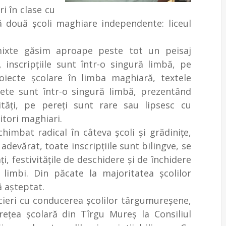
i în clase cu
ă două şcoli maghiare independente: liceul
.
e mixte găsim aproape peste tot un peisaj
 inscripţiile sunt într-o singură limbă, pe
oiecte şcolare în limba maghiară, textele
rete sunt într-o singură limbă, prezentând
tăţi, pe pereţi sunt rare sau lipsesc cu
itori maghiari.
chimbat radical în câteva şcoli şi grădiniţe,
devărat, toate inscripţiile sunt bilingve, se
, festivităţile de deschidere şi de închidere
limbi. Din păcate la majoritatea şcolilor
ă aşteptat.
ieri cu conducerea şcolilor târgumureşene,
reţea şcolară din Tîrgu Mureş la Consiliul