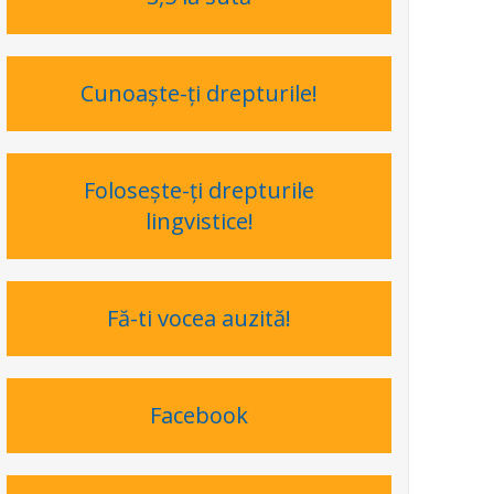
Cunoaşte-ţi drepturile!
Foloseşte-ţi drepturile
lingvistice!
Fă-ti vocea auzită!
Facebook