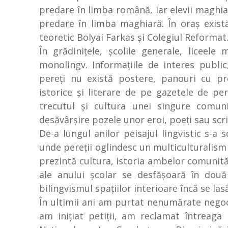
predare în limba română, iar elevii maghiar
predare în limba maghiară. În oraş exist
teoretic Bolyai Farkas şi Colegiul Reformat
În grădiniţele, şcolile generale, liceel
monolingv. Informaţiile de interes public,
pereţi nu există postere, panouri cu pr
istorice şi literare de pe gazetele de pe
trecutul şi cultura unei singure comuni
desăvârşire pozele unor eroi, poeţi sau scri
De-a lungul anilor peisajul lingvistic s-a s
unde pereţii oglindesc un multiculturalism a
prezintă cultura, istoria ambelor comunităţi
ale anului şcolar se desfăşoară în două 
bilingvismul spaţiilor interioare încă se las
În ultimii ani am purtat nenumărate negoc
am iniţiat petiţii, am reclamat întreaga 