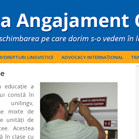
M/DREPTURI LINGVISTICE
ADVOCACY INTERNAȚIONAL
TRA
ie
n educaţie a
ui constă în
c unilingv,
ene mixte de
e unităţi de
icee. Acestea
ă în clase cu