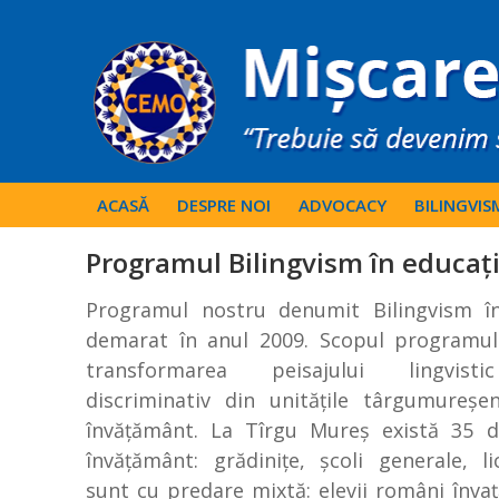
ACASĂ
DESPRE NOI
ADVOCACY
BILINGVIS
Programul Bilingvism în educaţ
Programul nostru denumit Bilingvism î
demarat în anul 2009. Scopul programul
transformarea peisajului lingvisti
discriminativ din unităţile târgumureş
învăţământ. La Tîrgu Mureş există 35 d
învăţământ: grădiniţe, şcoli generale, l
sunt cu predare mixtă: elevii români învaţ