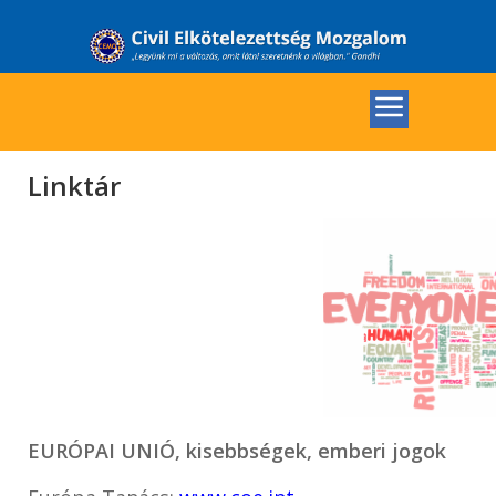
Linktár
EURÓPAI UNIÓ, kisebbségek, emberi jogok