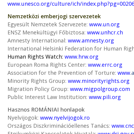
www.unesco.org/culture/ich/index.php?pg=0020
Nemzetközi emberjogi szervezetek
Egyesült Nemzetek Szervezete:
www.un.org
ENSZ Menekültügyi Főbiztosa:
www.unhcr.ch
Amnesty International:
www.amnesty.org
International Helsinki Federation for Human Rig
Human Rights Watch:
www.hrw.org
European Roma Rights Center:
www.errc.org
Association for the Prevention of Torture:
www
.
Minority Rights Group:
www.minorityrights.org
Migration Policy Group:
www.migpolgroup.com
Public Interest Law Institution:
www.pili.org
Hasznos ROMÁNIAI honlapok
Nyelvijogok:
www.nyelvijogok.ro
Országos Diszkriminációellenes Tanács:
www.cnc
Etnikumközi Kapcsolatok Hivatala:
www.dri.gov.r