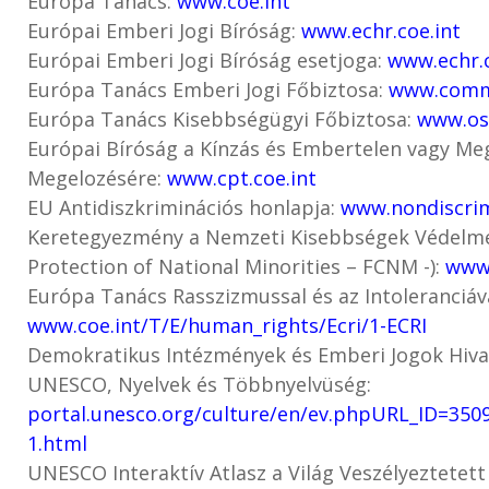
Európa Tanács:
www.coe.int
Európai Emberi Jogi Bíróság:
www.echr.coe.int
Európai Emberi Jogi Bíróság esetjoga:
www.echr.
Európa Tanács Emberi Jogi Főbiztosa:
www.commi
Európa Tanács Kisebbségügyi Főbiztosa:
www.os
Európai Bíróság a Kínzás és Embertelen vagy M
Megelozésére:
www.cpt.coe.int
EU Antidiszkriminációs honlapja:
www.nondiscrim
Keretegyezmény a Nemzeti Kisebbségek Védelmé
Protection of National Minorities – FCNM -):
www.
Európa Tanács Rasszizmussal és az Intoleranciáva
www.coe.int/T/E/human_rights/Ecri/1-ECRI
Demokratikus Intézmények és Emberi Jogok Hiva
UNESCO, Nyelvek és Többnyelvüség:
portal.unesco.org/culture/en/ev.phpURL_ID=
1.html
UNESCO Interaktív Atlasz a Világ Veszélyeztetett 