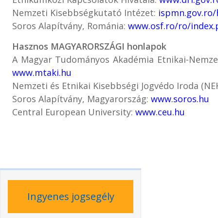
Nemzeti Kisebbségkutató Intézet:
ispmn.gov.ro/
Soros Alapítvány, Románia:
www.osf.ro/ro/index
Hasznos MAGYARORSZÁGI honlapok
A Magyar Tudományos Akadémia Etnikai-Nemzeti
www.mtaki.hu
Nemzeti és Etnikai Kisebbségi Jogvédo Iroda (NEK
Soros Alapítvány, Magyarország:
www.soros.hu
Central European University:
www.c
e
u.hu
Ingyenes jogsegély