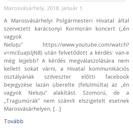
Marosvásárhely, 2018. január 1.
A Marosvásárhelyi Polgármesteri Hivatal által
szervezett karácsonyi Kormorán koncert („én
vagyok
Neluțu” https://www.youtube.com/watch?
v=mcEuaJsljN8) után felvetődött a kérdés: van-e
még lejjebb? A kérdés megválaszolására nem
kellett sokat várni, a Hivatal kommunikációs
osztályának szilveszter előtti facebook
bejegyzése lazán überelte (felülmúlta) az „én
vagyok Neluțu” alakítást. Szomorú, de a
„Tragumúrák” nem számít elszigetelt esetnek
Marosvásárhelyen, […]
Tovább