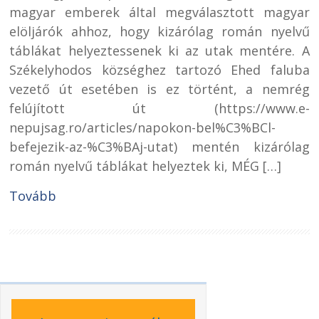
magyar emberek által megválasztott magyar
elöljárók ahhoz, hogy kizárólag román nyelvű
táblákat helyeztessenek ki az utak mentére. A
Székelyhodos községhez tartozó Ehed faluba
vezető út esetében is ez történt, a nemrég
felújított út (https://www.e-
nepujsag.ro/articles/napokon-bel%C3%BCl-
befejezik-az-%C3%BAj-utat) mentén kizárólag
román nyelvű táblákat helyeztek ki, MÉG […]
Tovább