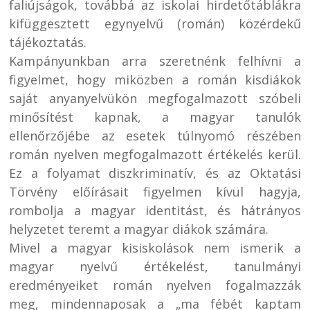
faliújságok, továbbá az iskolai hirdetőtáblákra
kifüggesztett egynyelvű (román) közérdekű
tájékoztatás.
Kampányunkban arra szeretnénk felhívni a
figyelmet, hogy miközben a román kisdiákok
saját anyanyelvükön megfogalmazott szóbeli
minősítést kapnak, a magyar tanulók
ellenőrzőjébe az esetek túlnyomó részében
román nyelven megfogalmazott értékelés kerül.
Ez a folyamat diszkriminatív, és az Oktatási
Törvény előírásait figyelmen kívül hagyja,
rombolja a magyar identitást, és hátrányos
helyzetet teremt a magyar diákok számára.
Mivel a magyar kisiskolások nem ismerik a
magyar nyelvű értékelést, tanulmányi
eredményeiket román nyelven fogalmazzák
meg, mindennaposak a „ma fébét kaptam