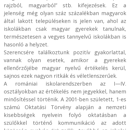
rajzból, magyarból” stb. kifejezések. Ez a
jelenség még olyan száz százalékban magyarok
által lakott településeken is jelen van, ahol az
iskolákban csak magyar gyerekek tanulnak,
természetesen a vegyes tannyelvű iskolákban is
hasonló a helyzet.
Szerencsére találkoztunk pozitív gyakorlattal,
vannak olyan esetek, amikor a gyerekek
ellenőrzőjébe magyar nyelvű értékelés kerül,
sajnos ezek nagyon ritkák és véletlenszerűek.
A romániai iskolarendszerben az I—IV.
osztályokban az értékelés nem jegyekkel, hanem
minősítéssel történik. A 2001-ben született, 1-es
számú Oktatási Törvény alapján a nemzeti
kisebbségek nyelvein folyó oktatásban a
szülőkkel történő kommunikáció az adott