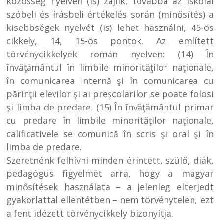
közösség nyelvén (is) zajlik, továbbá az iskolai
szóbeli és írásbeli értékelés során (minősítés) a
kisebbségek nyelvét (is) lehet használni, 45-ös
cikkely, 14, 15-ös pontok. Az említett
törvénycikkelyek román nyelven: (14) În
învăţământul în limbile minorităţilor naţionale,
în comunicarea internă şi în comunicarea cu
părinţii elevilor şi ai preşcolarilor se poate folosi
şi limba de predare. (15) În învăţământul primar
cu predare în limbile minorităţilor naţionale,
calificativele se comunică în scris şi oral şi în
limba de predare.
Szeretnénk felhívni minden érintett, szülő, diák,
pedagógus figyelmét arra, hogy a magyar
minősítések használata – a jelenleg elterjedt
gyakorlattal ellentétben – nem törvénytelen, ezt
a fent idézett törvénycikkely bizonyítja.