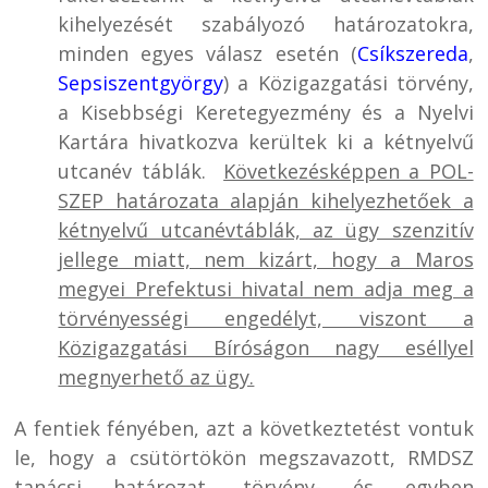
kihelyezését szabályozó határozatokra,
minden egyes válasz esetén (
Csíkszereda
,
Sepsiszentgyörgy
) a Közigazgatási törvény,
a Kisebbségi Keretegyezmény és a Nyelvi
Kartára hivatkozva kerültek ki a kétnyelvű
utcanév táblák.
Következésképpen a POL-
SZEP határozata alapján kihelyezhetőek a
kétnyelvű utcanévtáblák, az ügy szenzitív
jellege miatt, nem kizárt, hogy a Maros
megyei Prefektusi hivatal nem adja meg a
törvényességi engedélyt, viszont a
Közigazgatási Bíróságon nagy eséllyel
megnyerhető az ügy.
A fentiek fényében, azt a következtetést vontuk
le, hogy a csütörtökön megszavazott, RMDSZ
tanácsi határozat, törvény- és egyben