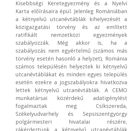
Kisebbségi Keretegyezmény és a Nyelvi
Karta előírásaira épül. Jelenleg Romániában
a kétnyelvű utcanévtáblák kihelyezését a
közigazgatási törvény és az említett
ratifikált nemzetközi egyezmények
szabályozzák. Még akkor is, ha a
szabályozás nem egyértelmű (számos más
törvény esetén hasonló a helyzet), Románia
számos településén helyeztek ki kétnyelvű
utcanévtáblákat és minden egyes település
esetén ezekre a jogszabályokra hivatkozva
lettek kétnyelvű utcanévtáblák. A CEMO
munkatársai közérdekű adatigénylést
fogalmaztak meg Csíkszereda,
Székelyudvarhely és Sepsiszentgyörgy
polgármesteri hivatalai részére,
rákérdeztünk a kétnyelvű utcanévtáblák