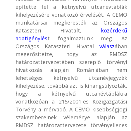
építette fel a kétnyelvű utcanévtáblák
kihelyezésére vonatkozó érvelését. A CEMO
munkatársai megkeresték az Országos
Kataszteri Hivatalt,
közérdekű
adatigénylés
t fogalmaztunk meg. Az
Országos Kataszteri Hivatal
válasz
ában
megerősítette, hogy az RMDSZ
határozattervezetében szereplő törvényi
hivatkozás alapján Romániában nem
lehetséges kétnyelvű utcanévjegyzék
kihelyezése, továbbá azt is kihangsúlyozták,
hogy a kétnyelvű utcanévtáblákra
vonatkozóan a 215/2001-es Közigazgatási
Törvény a mérvadó. A CEMO kisebbségjogi
szakembereinek véleménye alapján az
RMDSZ határozattervezete törvényellenes