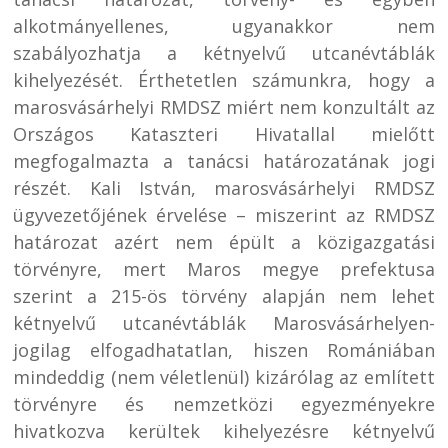
alkotmányellenes, ugyanakkor nem
szabályozhatja a kétnyelvű utcanévtáblák
kihelyezését. Érthetetlen számunkra, hogy a
marosvásárhelyi RMDSZ miért nem konzultált az
Országos Kataszteri Hivatallal mielőtt
megfogalmazta a tanácsi határozatának jogi
részét. Kali István, marosvásárhelyi RMDSZ
ügyvezetőjének érvelése – miszerint az RMDSZ
határozat azért nem épült a közigazgatási
törvényre, mert Maros megye prefektusa
szerint a 215-ös törvény alapján nem lehet
kétnyelvű utcanévtáblák Marosvásárhelyen-
jogilag elfogadhatatlan, hiszen Romániában
mindeddig (nem véletlenül) kizárólag az említett
törvényre és nemzetközi egyezményekre
hivatkozva kerültek kihelyezésre kétnyelvű