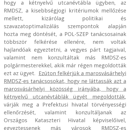
hogy a kétnyelvű utcanévtábla ügyben, az
RMDSZ, a kisebbségjogi kritériumok mellőzése
mellett, kizárólag politikai és
szavazatoptimalizálás szempontok alapján
hozta meg döntését, a POL-SZEP tanácsosainak
többször felkérése ellenére, nem voltak
hajlandóak egyeztetni, a vegyes párt tagjaival,
valamint nem konzultáltak más RMDSZ-es
polgármesterekkel, akik már régen megoldották
ezt az ügyet.
Ezúton felkérjük a marosvásárhelyi
RMDSZ-es tanácsosokat, hogy ne láttassák azt a
marosvásárhelyi közösség irányába, hogy a
kétnyelvű utcanévtáblák ügyét megoldották
,
várják meg a Prefektusi hivatal törvényességi
ellenőrzését, valamint konzultáljanak az
Országos Kataszteri Hivatal képviselőivel,
egyeztessenek más városok RMDSZ-es