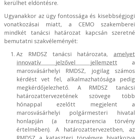
kerülhet eldöntésre.
Ugyanakkor az ügy fontossága és kisebbségjogi
vonatkozásai miatt, a CEMO szakemberei
mindkét tanácsi határozat kapcsán szeretné
bemutatni szakvéleményét:
Az RMDSZ tanácsi határozata,
amelyet
innovatív jelzővel jellemzett
a
marosvásárhelyi RMDSZ, jogilag számos
kérdést vet fel, alkalmazhatósága pedig
megkérdőjelezhető. A RMDSZ tanácsi
határozattervezetének szövege több
hónappal ezelőtt megjelent a
marosvásárhelyi polgármesteri hivatal
honlapján (a transzparencia törvény
értelmében). A határozattervezetben, az
RMDSZ a kataszteri törvényre hivatkozva