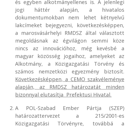
és egyben alkotmányellenes is. A jelenlegi
jogi háttér alapján, a hivatalos
dokumentumokban nem lehet kétnyelvű
lakcímeket bejegyezni, következésképpen,
a marosvásárhelyi RMDSZ által választott
megoldásnak az égvilágon semmi köze
nincs az innovációhoz, még kevésbé a
magyar közösség jogaihoz, amelyeket az
Alkotmány, a Közigazgatási Törvény és
számos nemzetközi egyezmény biztosít.
Következésképpen, a CEMO szakvéleménye
alapján, az RMDSZ határozatát minden
bizonnyal elutasítja Prefektusi Hivatal.
A POL-Szabad Ember Pártja (SZEP)
határozattervezet a 215/2001-es
Közigazgatási Törvényre, továbbá a