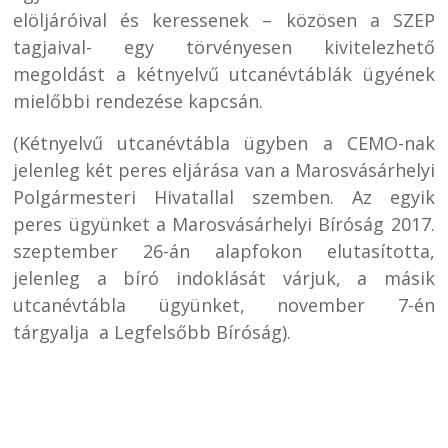
elöljáróival és keressenek – közösen a SZEP
tagjaival- egy törvényesen kivitelezhető
megoldást a kétnyelvű utcanévtáblák ügyének
mielőbbi rendezése kapcsán.
(Kétnyelvű utcanévtábla ügyben a CEMO-nak
jelenleg két peres eljárása van a Marosvásárhelyi
Polgármesteri Hivatallal szemben. Az egyik
peres ügyünket a Marosvásárhelyi Bíróság 2017.
szeptember 26-án alapfokon elutasította,
jelenleg a bíró indoklását várjuk, a másik
utcanévtábla ügyünket, november 7-én
tárgyalja a Legfelsőbb Bíróság).