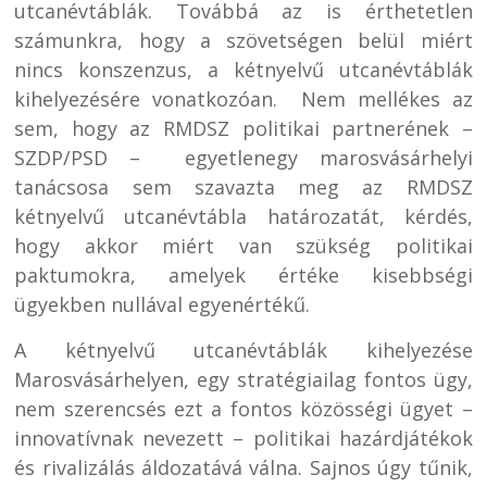
utcanévtáblák. Továbbá az is érthetetlen
számunkra, hogy a szövetségen belül miért
nincs konszenzus, a kétnyelvű utcanévtáblák
kihelyezésére vonatkozóan. Nem mellékes az
sem, hogy az RMDSZ politikai partnerének –
SZDP/PSD – egyetlenegy marosvásárhelyi
tanácsosa sem szavazta meg az RMDSZ
kétnyelvű utcanévtábla határozatát, kérdés,
hogy akkor miért van szükség politikai
paktumokra, amelyek értéke kisebbségi
ügyekben nullával egyenértékű.
A kétnyelvű utcanévtáblák kihelyezése
Marosvásárhelyen, egy stratégiailag fontos ügy,
nem szerencsés ezt a fontos közösségi ügyet –
innovatívnak nevezett – politikai hazárdjátékok
és rivalizálás áldozatává válna. Sajnos úgy tűnik,